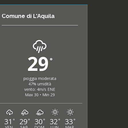
Comune di L'Aquila
29
°
pioggia moderata
47% umidità
vento: 4m/s ENE
Max 30 • Min 29
31
29
30
32
33
°
°
°
°
°
VEN
SAB
DOM
LUN
MAR