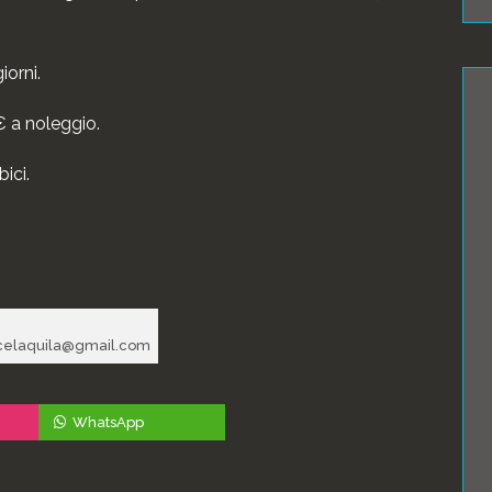
iorni.
 a noleggio.
ici.
icelaquila@gmail.com
WhatsApp